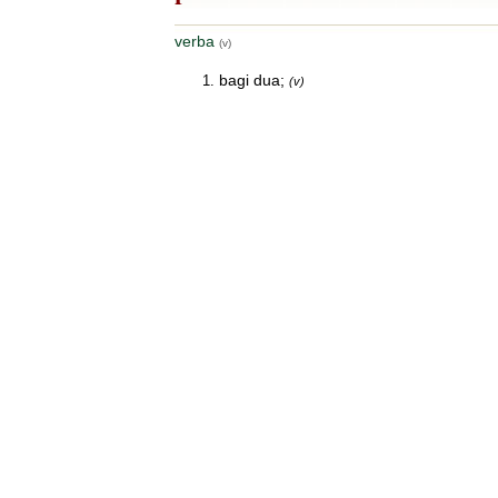
verba
(v)
bagi dua;
(v)