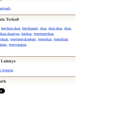
tengah
,
ata Terkait
,
berdua-dua
,
berduaan
,
dua
,
dua-dua
,
dua-
dua-duanya
,
kedua
,
memperdua
,
duai
,
memperduakan
,
mendua
,
menduai
,
akan
,
menyedua
,
 Lainnya
 Inggris
ark