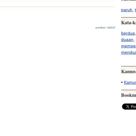
paruh
,
Kata-k
sumber: kbbi3
berdua
duaan
,
memper
mendu
Kamus
•
Kamus
Bookm