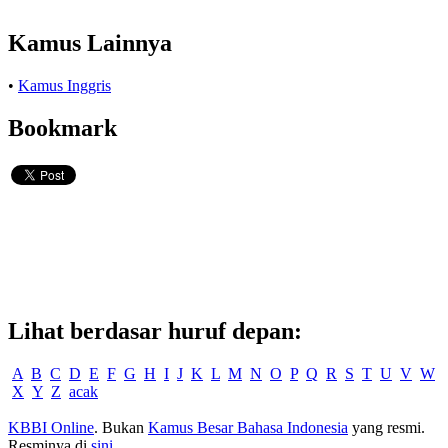
Kamus Lainnya
•
Kamus Inggris
Bookmark
Lihat berdasar huruf depan:
A
B
C
D
E
F
G
H
I
J
K
L
M
N
O
P
Q
R
S
T
U
V
W
X
Y
Z
acak
KBBI Online
. Bukan
Kamus Besar Bahasa Indonesia
yang resmi.
Resminya di
sini
.