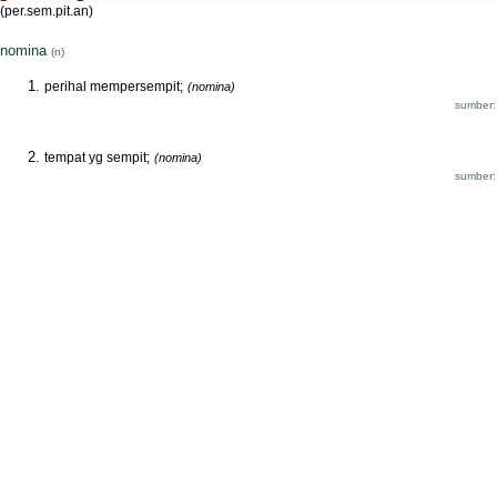
(per.sem.pit.an)
nomina
(n)
perihal mempersempit;
(nomina)
sumber:
tempat yg sempit;
(nomina)
sumber: