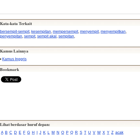
Kata-kata Terkait
bersempit-sempit
,
kesempitan
,
mempersempit
,
menyempit
,
menyempitkan
,
penyempitan
,
sempit
,
sempit akal
,
sempitan
,
Kamus Lainnya
•
Kamus Inggris
Bookmark
Lihat berdasar huruf depan:
A
B
C
D
E
F
G
H
I
J
K
L
M
N
O
P
Q
R
S
T
U
V
W
X
Y
Z
acak