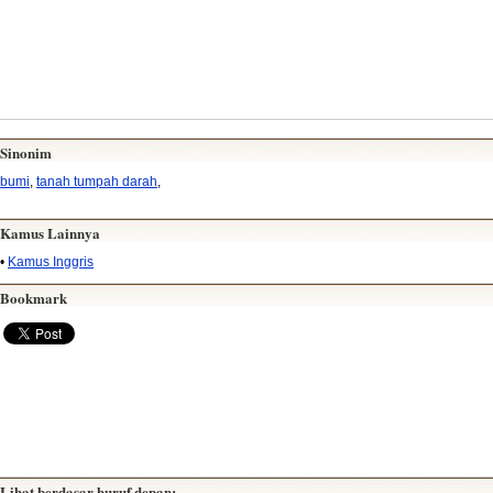
Sinonim
bumi
,
tanah tumpah darah
,
Kamus Lainnya
•
Kamus Inggris
Bookmark
Lihat berdasar huruf depan: