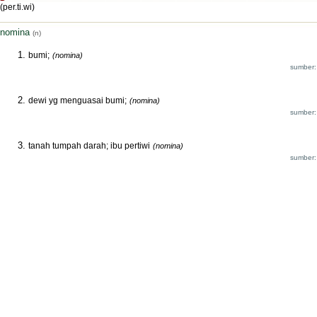
(per.ti.wi)
nomina
(n)
bumi;
(nomina)
sumber:
dewi yg menguasai bumi;
(nomina)
sumber:
tanah tumpah darah; ibu pertiwi
(nomina)
sumber: