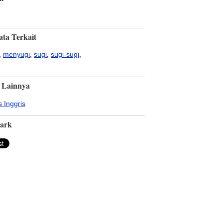
ata Terkait
,
menyugi
,
sugi
,
sugi-sugi
,
 Lainnya
 Inggris
ark