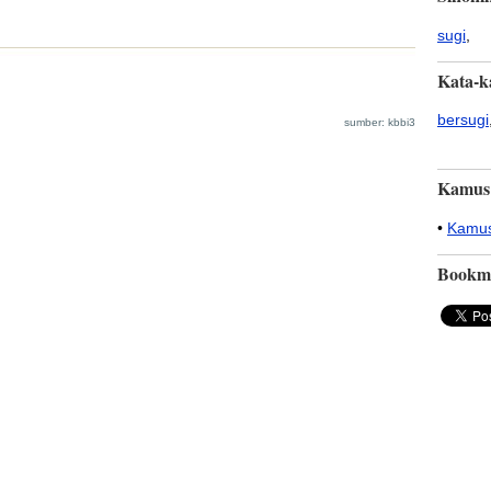
sugi
,
Kata-k
bersugi
sumber: kbbi3
Kamus
•
Kamus
Bookm