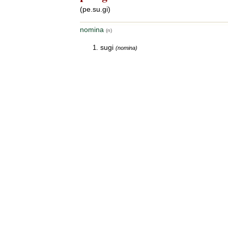
(pe.su.gi)
nomina
(n)
sugi
(nomina)