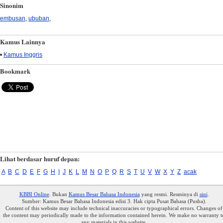
Sinonim
embusan
,
ububan
,
Kamus Lainnya
•
Kamus Inggris
Bookmark
Lihat berdasar huruf depan:
A
B
C
D
E
F
G
H
I
J
K
L
M
N
O
P
Q
R
S
T
U
V
W
X
Y
Z
acak
KBBI Online
. Bukan
Kamus Besar Bahasa Indonesia
yang resmi. Resminya di
sini
.
Sumber: Kamus Besar Bahasa Indonesia edisi 3. Hak cipta Pusat Bahasa (Pusba).
Content of this website may include technical inaccuracies or typographical errors. Changes of
the content may periodically made to the information contained herein. We make no warranty t
any materials in this website.