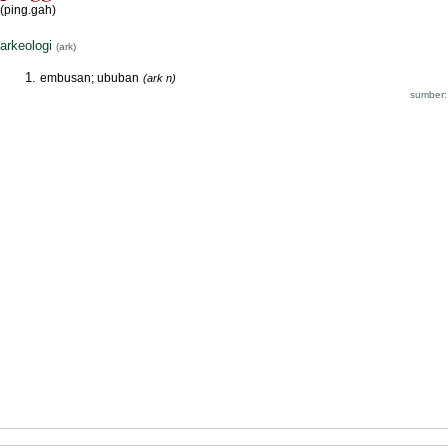
(ping.gah)
arkeologi
(ark)
embusan; ububan
(ark n)
sumber: