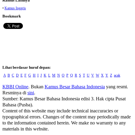
Kamus Lainnya
•
Kamus Inggris
Bookmark
Lihat berdasar huruf depan:
A
B
C
D
E
F
G
H
I
J
K
L
M
N
O
P
Q
R
S
T
U
V
W
X
Y
Z
acak
KBBI Online
. Bukan
Kamus Besar Bahasa Indonesia
yang resmi.
Resminya di
sini
.
Sumber: Kamus Besar Bahasa Indonesia edisi 3. Hak cipta Pusat
Bahasa (Pusba).
Content of this website may include technical inaccuracies or
typographical errors. Changes of the content may periodically made
to the information contained herein. We make no warranty to any
materials in this website.