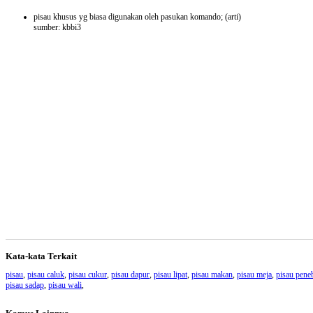
pisau khusus yg biasa digunakan oleh pasukan komando;
(arti)
sumber: kbbi3
Kata-kata Terkait
pisau
,
pisau caluk
,
pisau cukur
,
pisau dapur
,
pisau lipat
,
pisau makan
,
pisau meja
,
pisau pene
pisau sadap
,
pisau wali
,