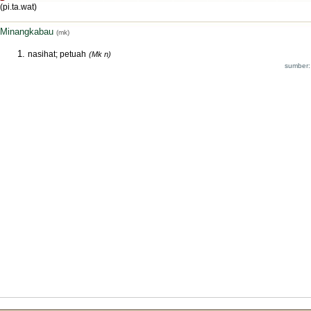
(pi.ta.wat)
Minangkabau
(mk)
nasihat; petuah
(Mk n)
sumber: