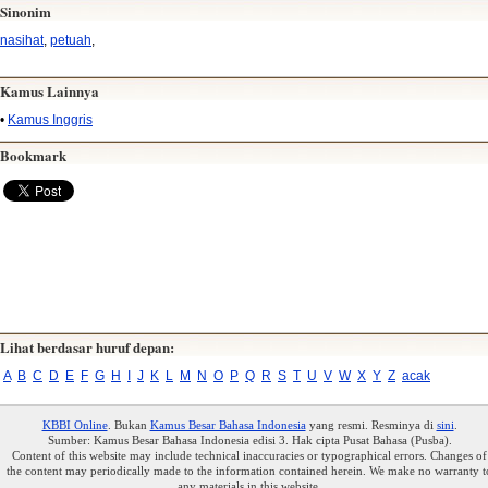
Sinonim
nasihat
,
petuah
,
Kamus Lainnya
•
Kamus Inggris
Bookmark
Lihat berdasar huruf depan:
A
B
C
D
E
F
G
H
I
J
K
L
M
N
O
P
Q
R
S
T
U
V
W
X
Y
Z
acak
KBBI Online
. Bukan
Kamus Besar Bahasa Indonesia
yang resmi. Resminya di
sini
.
Sumber: Kamus Besar Bahasa Indonesia edisi 3. Hak cipta Pusat Bahasa (Pusba).
Content of this website may include technical inaccuracies or typographical errors. Changes of
the content may periodically made to the information contained herein. We make no warranty t
any materials in this website.