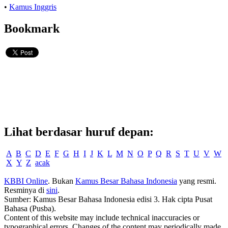
•
Kamus Inggris
Bookmark
Lihat berdasar huruf depan:
A
B
C
D
E
F
G
H
I
J
K
L
M
N
O
P
Q
R
S
T
U
V
W
X
Y
Z
acak
KBBI Online
. Bukan
Kamus Besar Bahasa Indonesia
yang resmi.
Resminya di
sini
.
Sumber: Kamus Besar Bahasa Indonesia edisi 3. Hak cipta Pusat
Bahasa (Pusba).
Content of this website may include technical inaccuracies or
typographical errors. Changes of the content may periodically made