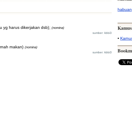
habuan
Kamus
 yg harus dikerjakan dsb);
(nomina)
sumber: kbbi3
•
Kamus
rumah makan)
(nomina)
Bookm
sumber: kbbi3