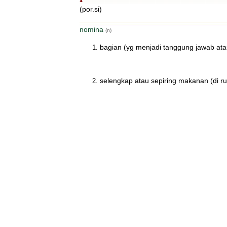
(por.si)
nomina
(n)
bagian (yg menjadi tanggung jawab atau
selengkap atau sepiring makanan (di 