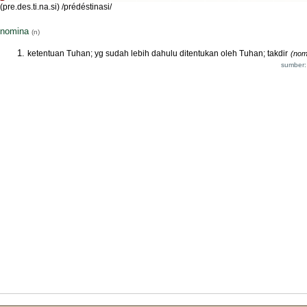
(pre.des.ti.na.si) /prédéstinasi/
nomina
(n)
ketentuan Tuhan; yg sudah lebih dahulu ditentukan oleh Tuhan; takdir
(nom
sumber: