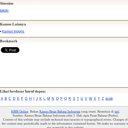
Sinonim
takdir
,
Kamus Lainnya
•
Kamus Inggris
Bookmark
Lihat berdasar huruf depan:
A
B
C
D
E
F
G
H
I
J
K
L
M
N
O
P
Q
R
S
T
U
V
W
X
Y
Z
acak
KBBI Online
. Bukan
Kamus Besar Bahasa Indonesia
yang resmi. Resminya di
sini
.
Sumber: Kamus Besar Bahasa Indonesia edisi 3. Hak cipta Pusat Bahasa (Pusba).
Content of this website may include technical inaccuracies or typographical errors. Changes of
the content may periodically made to the information contained herein. We make no warranty t
any materials in this website.