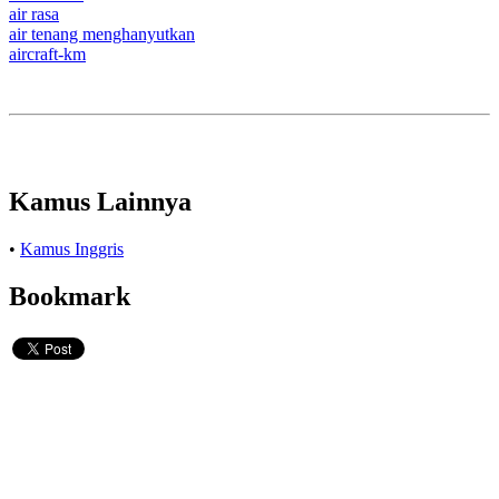
air rasa
air tenang menghanyutkan
aircraft-km
Kamus Lainnya
•
Kamus Inggris
Bookmark