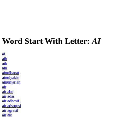
Word Start With Letter:
AI
ai
aib
aih
ain
ainulbanat
ainulyakin
ainunjariah
air
air abu
air adas
air adhesif
air adsorpsi
air agresif
air aki