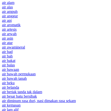
air alam
air alas
air ampuh
air anggur
air api
air aromatik
air artesis
air arwah
air asin
air atar
air awamineral
air bad
air bah
air bakat
air balas
air bawaan
air bawah permukaan
air bawah tanah
air beku
air belanda
air beriak tanda tak dalam
air besar batu bersibak
air diminum rasa duri, nasi dimakan rasa sekam
air kemasan
air lam alif