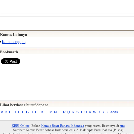
Kamus Lainnya
•
Kamus Inggris
Bookmark
Lihat berdasar huruf depan:
A
B
C
D
E
F
G
H
I
J
K
L
M
N
O
P
Q
R
S
T
U
V
W
X
Y
Z
acak
KBBI Online
. Bukan
Kamus Besar Bahasa Indonesia
yang resmi. Resminya di
sini
.
Sumber: Kamus Besar Bahasa Indonesia edisi 3. Hak cipta Pusat Bahasa (Pusba).