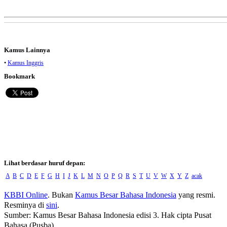
Kamus Lainnya
•
Kamus Inggris
Bookmark
Lihat berdasar huruf depan:
A
B
C
D
E
F
G
H
I
J
K
L
M
N
O
P
Q
R
S
T
U
V
W
X
Y
Z
acak
KBBI Online
. Bukan
Kamus Besar Bahasa Indonesia
yang resmi.
Resminya di
sini
.
Sumber: Kamus Besar Bahasa Indonesia edisi 3. Hak cipta Pusat
Bahasa (Pusba).