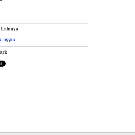
 Lainnya
 Inggris
ark