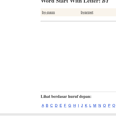
Word Start With Letter:
BY
by-pass
byarpet
Lihat berdasar huruf depan:
A
B
C
D
E
F
G
H
I
J
K
L
M
N
O
P
Q