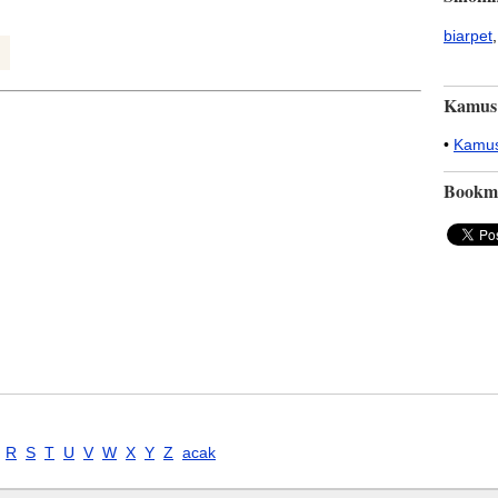
biarpet
,
Kamus
•
Kamus
Bookm
R
S
T
U
V
W
X
Y
Z
acak