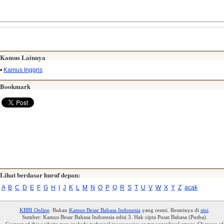
Kamus Lainnya
•
Kamus Inggris
Bookmark
Lihat berdasar huruf depan:
A
B
C
D
E
F
G
H
I
J
K
L
M
N
O
P
Q
R
S
T
U
V
W
X
Y
Z
acak
KBBI Online
. Bukan
Kamus Besar Bahasa Indonesia
yang resmi. Resminya di
sini
.
Sumber: Kamus Besar Bahasa Indonesia edisi 3. Hak cipta Pusat Bahasa (Pusba).