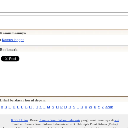
Kamus Lainnya
•
Kamus Inggris
Bookmark
Lihat berdasar huruf depan:
A
B
C
D
E
F
G
H
I
J
K
L
M
N
O
P
Q
R
S
T
U
V
W
X
Y
Z
acak
KBBI Online
. Bukan
Kamus Besar Bahasa Indonesia
yang resmi. Resminya di
sini
.
Sumber: Kamus Besar Bahasa Indonesia edisi 3. Hak cipta Pusat Bahasa (Pusba).