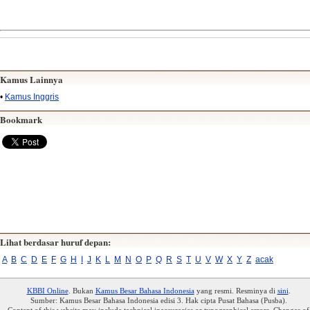
Kamus Lainnya
•
Kamus Inggris
Bookmark
Lihat berdasar huruf depan:
A
B
C
D
E
F
G
H
I
J
K
L
M
N
O
P
Q
R
S
T
U
V
W
X
Y
Z
acak
KBBI Online
. Bukan
Kamus Besar Bahasa Indonesia
yang resmi. Resminya di
sini
.
Sumber: Kamus Besar Bahasa Indonesia edisi 3. Hak cipta Pusat Bahasa (Pusba).