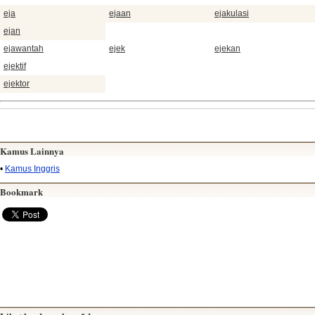
eja
ejaan
ejakulasi
ejan
ejawantah
ejek
ejekan
ejektif
ejektor
Kamus Lainnya
•
Kamus Inggris
Bookmark