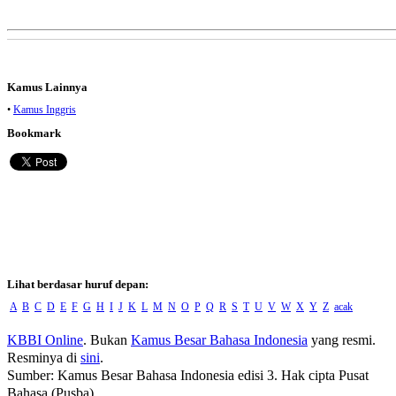
Kamus Lainnya
•
Kamus Inggris
Bookmark
Lihat berdasar huruf depan:
A
B
C
D
E
F
G
H
I
J
K
L
M
N
O
P
Q
R
S
T
U
V
W
X
Y
Z
acak
KBBI Online
. Bukan
Kamus Besar Bahasa Indonesia
yang resmi.
Resminya di
sini
.
Sumber: Kamus Besar Bahasa Indonesia edisi 3. Hak cipta Pusat
Bahasa (Pusba).