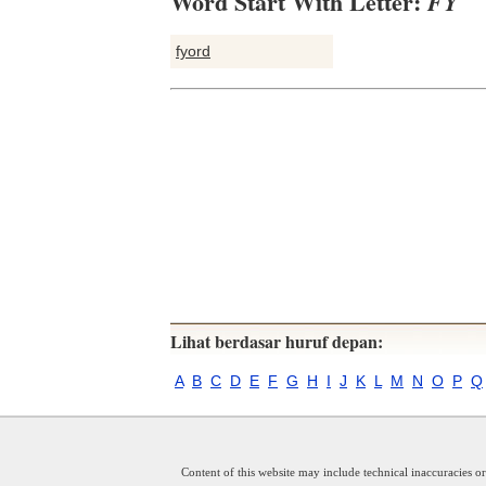
Word Start With Letter:
FY
fyord
Lihat berdasar huruf depan:
A
B
C
D
E
F
G
H
I
J
K
L
M
N
O
P
Q
Content of this website may include technical inaccuracies o