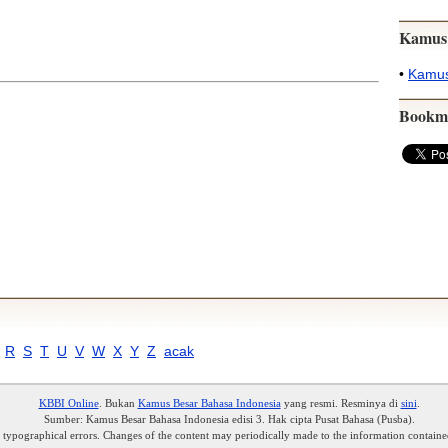
Kamus
•
Kamus
Bookm
R
S
T
U
V
W
X
Y
Z
acak
KBBI Online
. Bukan
Kamus Besar Bahasa Indonesia
yang resmi. Resminya di
sini
.
Sumber: Kamus Besar Bahasa Indonesia edisi 3. Hak cipta Pusat Bahasa (Pusba).
r typographical errors. Changes of the content may periodically made to the information containe