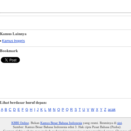
Kamus Lainnya
•
Kamus Inggris
Bookmark
Lihat berdasar huruf depan:
A
B
C
D
E
F
G
H
I
J
K
L
M
N
O
P
Q
R
S
T
U
V
W
X
Y
Z
acak
KBBI Online
. Bukan
Kamus Besar Bahasa Indonesia
yang resmi. Resminya di
sini
.
Sumber: Kamus Besar Bahasa Indonesia edisi 3. Hak cipta Pusat Bahasa (Pusba).