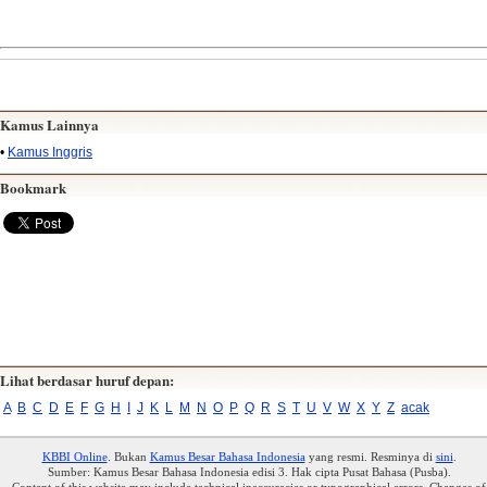
Kamus Lainnya
•
Kamus Inggris
Bookmark
Lihat berdasar huruf depan:
A
B
C
D
E
F
G
H
I
J
K
L
M
N
O
P
Q
R
S
T
U
V
W
X
Y
Z
acak
KBBI Online
. Bukan
Kamus Besar Bahasa Indonesia
yang resmi. Resminya di
sini
.
Sumber: Kamus Besar Bahasa Indonesia edisi 3. Hak cipta Pusat Bahasa (Pusba).