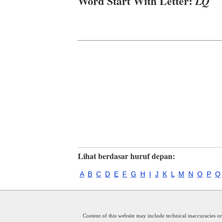
Word Start With Letter:
LQ
Lihat berdasar huruf depan:
A
B
C
D
E
F
G
H
I
J
K
L
M
N
O
P
Q
Content of this website may include technical inaccuracies o