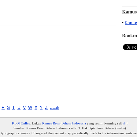
Kamus
•
Kamus
Bookm
R
S
T
U
V
W
X
Y
Z
acak
KBBI Online
. Bukan
Kamus Besar Bahasa Indonesia
yang resmi. Resminya di
sini
.
Sumber: Kamus Besar Bahasa Indonesia edisi 3. Hak cipta Pusat Bahasa (Pusba).
r typographical errors. Changes of the content may periodically made to the information containe