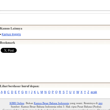
Kamus Lainnya
•
Kamus Inggris
Bookmark
Lihat berdasar huruf depan:
A
B
C
D
E
F
G
H
I
J
K
L
M
N
O
P
Q
R
S
T
U
V
W
X
Y
Z
acak
KBBI Online
. Bukan
Kamus Besar Bahasa Indonesia
yang resmi. Resminya di
sini
.
Sumber: Kamus Besar Bahasa Indonesia edisi 3. Hak cipta Pusat Bahasa (Pusba).