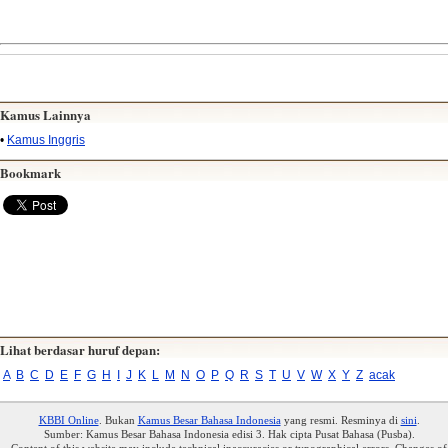
Kamus Lainnya
•
Kamus Inggris
Bookmark
Lihat berdasar huruf depan:
A
B
C
D
E
F
G
H
I
J
K
L
M
N
O
P
Q
R
S
T
U
V
W
X
Y
Z
acak
KBBI Online
. Bukan
Kamus Besar Bahasa Indonesia
yang resmi. Resminya di
sini
.
Sumber: Kamus Besar Bahasa Indonesia edisi 3. Hak cipta Pusat Bahasa (Pusba).