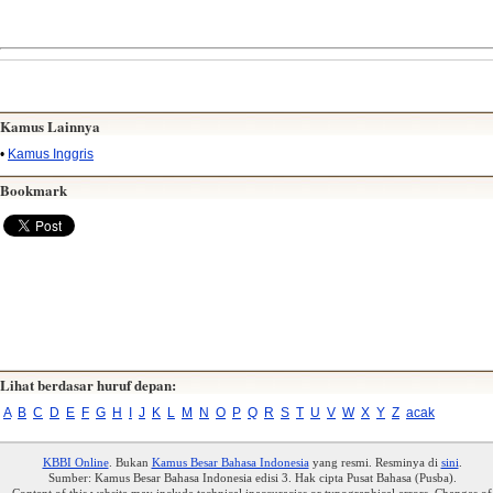
Kamus Lainnya
•
Kamus Inggris
Bookmark
Lihat berdasar huruf depan:
A
B
C
D
E
F
G
H
I
J
K
L
M
N
O
P
Q
R
S
T
U
V
W
X
Y
Z
acak
KBBI Online
. Bukan
Kamus Besar Bahasa Indonesia
yang resmi. Resminya di
sini
.
Sumber: Kamus Besar Bahasa Indonesia edisi 3. Hak cipta Pusat Bahasa (Pusba).