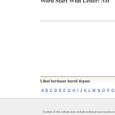
Word Start With Letter:
NH
Lihat berdasar huruf depan:
A
B
C
D
E
F
G
H
I
J
K
L
M
N
O
P
Q
Content of this website may include technical inaccuracies o