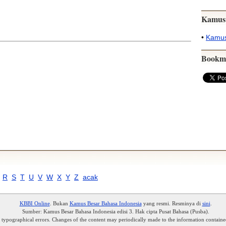
Kamus
•
Kamus
Bookm
R
S
T
U
V
W
X
Y
Z
acak
KBBI Online
. Bukan
Kamus Besar Bahasa Indonesia
yang resmi. Resminya di
sini
.
Sumber: Kamus Besar Bahasa Indonesia edisi 3. Hak cipta Pusat Bahasa (Pusba).
r typographical errors. Changes of the content may periodically made to the information containe