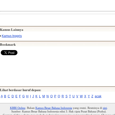
Kamus Lainnya
•
Kamus Inggris
Bookmark
Lihat berdasar huruf depan:
A
B
C
D
E
F
G
H
I
J
K
L
M
N
O
P
Q
R
S
T
U
V
W
X
Y
Z
acak
KBBI Online
. Bukan
Kamus Besar Bahasa Indonesia
yang resmi. Resminya di
sini
.
Sumber: Kamus Besar Bahasa Indonesia edisi 3. Hak cipta Pusat Bahasa (Pusba).