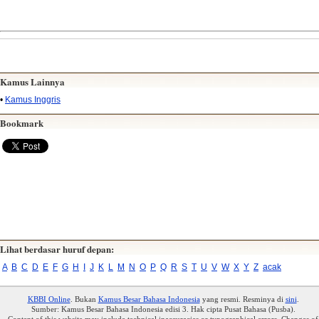
Kamus Lainnya
•
Kamus Inggris
Bookmark
Lihat berdasar huruf depan:
A
B
C
D
E
F
G
H
I
J
K
L
M
N
O
P
Q
R
S
T
U
V
W
X
Y
Z
acak
KBBI Online
. Bukan
Kamus Besar Bahasa Indonesia
yang resmi. Resminya di
sini
.
Sumber: Kamus Besar Bahasa Indonesia edisi 3. Hak cipta Pusat Bahasa (Pusba).