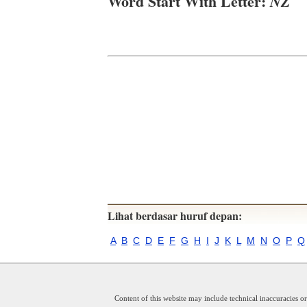
Word Start With Letter:
NZ
Lihat berdasar huruf depan:
A
B
C
D
E
F
G
H
I
J
K
L
M
N
O
P
Q
Content of this website may include technical inaccuracies o