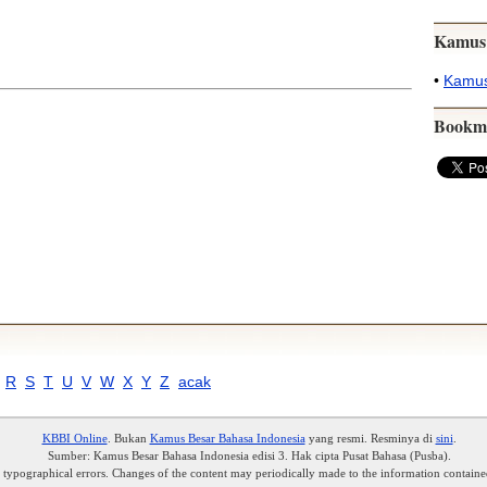
Kamus
•
Kamus
Bookm
R
S
T
U
V
W
X
Y
Z
acak
KBBI Online
. Bukan
Kamus Besar Bahasa Indonesia
yang resmi. Resminya di
sini
.
Sumber: Kamus Besar Bahasa Indonesia edisi 3. Hak cipta Pusat Bahasa (Pusba).
r typographical errors. Changes of the content may periodically made to the information containe