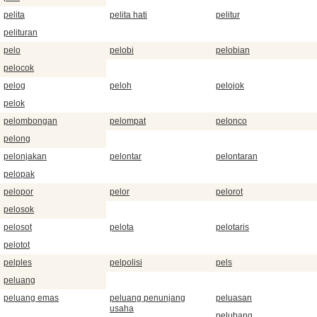
pelita
pelita hati
pelitur
pelituran
pelo
pelobi
pelobian
pelocok
pelog
peloh
pelojok
pelok
pelombongan
pelompat
pelonco
pelong
pelonjakan
pelontar
pelontaran
pelopak
pelopor
pelor
pelorot
pelosok
pelosot
pelota
pelotaris
pelotot
pelples
pelpolisi
pels
peluang
peluang emas
peluang penunjang
peluasan
usaha
pelubang