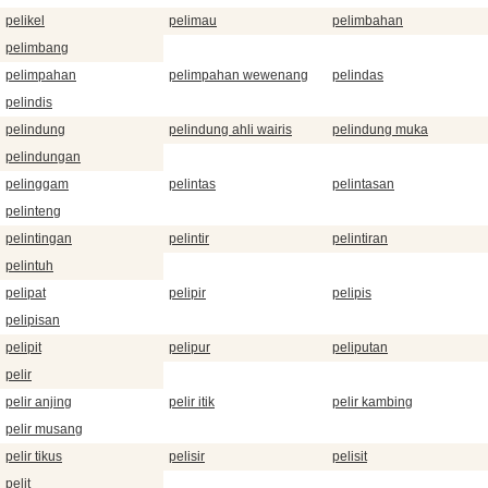
pelikel
pelimau
pelimbahan
pelimbang
pelimpahan
pelimpahan wewenang
pelindas
pelindis
pelindung
pelindung ahli wairis
pelindung muka
pelindungan
pelinggam
pelintas
pelintasan
pelinteng
pelintingan
pelintir
pelintiran
pelintuh
pelipat
pelipir
pelipis
pelipisan
pelipit
pelipur
peliputan
pelir
pelir anjing
pelir itik
pelir kambing
pelir musang
pelir tikus
pelisir
pelisit
pelit