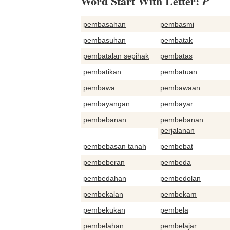
Word Start With Letter:
P
pembasahan
pembasmi
pembasuhan
pembatak
pembatalan sepihak
pembatas
pembatikan
pembatuan
pembawa
pembawaan
pembayangan
pembayar
pembebanan
pembebanan
perjalanan
pembebasan tanah
pembebat
pembeberan
pembeda
pembedahan
pembedolan
pembekalan
pembekam
pembekukan
pembela
pembelahan
pembelajar