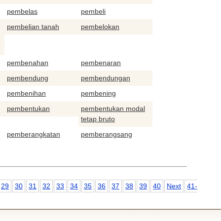
pembelas
pembeli
pembelian tanah
pembelokan
pembenahan
pembenaran
pembendung
pembendungan
pembenihan
pembening
pembentukan
pembentukan modal
tetap bruto
pemberangkatan
pemberangsang
29
30
31
32
33
34
35
36
37
38
39
40
Next
41-