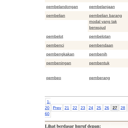
pembelandongan
pembelanjaan
pembelian
pembelian barang
modal yang tak
berwujud
pembelot
pembelotan
pembenci
pembendaan
pembengkakan
pembenih
pembeningan
pembentuk
pembeo
pemberang
1-
20
Prev
21
22
23
24
25
26
27
28
60
Lihat berdasar huruf depan: