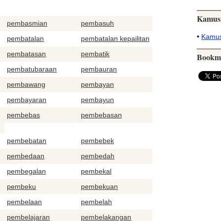
Kamus
pembasmian
pembasuh
•
Kamus
pembatalan
pembatalan kepailitan
pembatasan
pembatik
Bookm
pembatubaraan
pembauran
pembawang
pembayan
pembayaran
pembayun
pembebas
pembebasan
pembebatan
pembebek
pembedaan
pembedah
pembegalan
pembekal
pembeku
pembekuan
pembelaan
pembelah
pembelajaran
pembelakangan