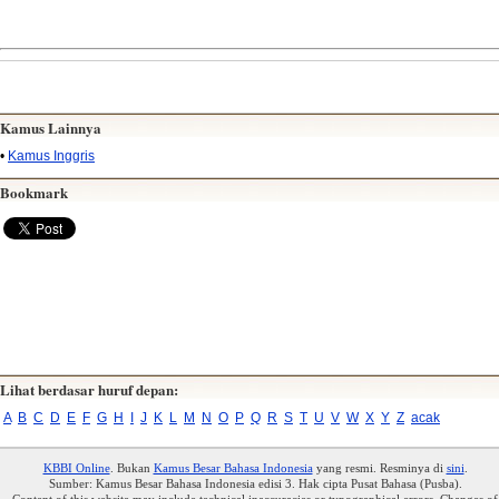
Kamus Lainnya
•
Kamus Inggris
Bookmark
Lihat berdasar huruf depan:
A
B
C
D
E
F
G
H
I
J
K
L
M
N
O
P
Q
R
S
T
U
V
W
X
Y
Z
acak
KBBI Online
. Bukan
Kamus Besar Bahasa Indonesia
yang resmi. Resminya di
sini
.
Sumber: Kamus Besar Bahasa Indonesia edisi 3. Hak cipta Pusat Bahasa (Pusba).