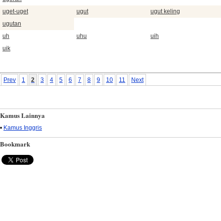
uget-uget
ugut
ugut keling
ugutan
uh
uhu
uih
uik
Prev
1
2
3
4
5
6
7
8
9
10
11
Next
Kamus Lainnya
•
Kamus Inggris
Bookmark