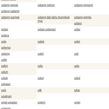
udang pepai
udang rebon
udang regang
udang satang
udang sungai
udang tak tahu bungkuk
udang windu
nya
udani
udap
udap-udapan
udar
udara
ude
udek
udel
udema
udeng
udet
udi
udik
udim
udo
udu
uduh
uduk
udur
udut
udutan
uek
ufti
ufuk
ugahari
ugal-ugalan
ugem
uger
ugeran