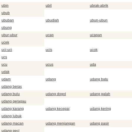
ubin
ubit
ubrak-abrik
ubub
ububan
ubudiah
ubun-ubun
ubung
ubur-ubur
ucap
ucapan
ucek
uci-uci
ucis
ucok
ucs
ucu
ucus
uda
udak
udam
udang
udang batu
udang beras
udang bulu
udang dogol
udang galah
udang geragau
udang karang
udang kecepai
udang kering
udang lubuk
udang macan
udang menjangan
udang pasir
udang peci