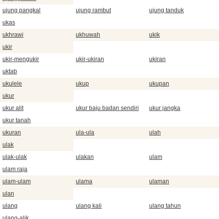
ujung pangkal
ujung rambut
ujung tanduk
ukas
ukhrawi
ukhuwah
ukik
ukir
ukir-mengukir
ukir-ukiran
ukiran
uktab
ukulele
ukup
ukupan
ukur
ukur alit
ukur baju badan sendiri
ukur jangka
ukur tanah
ukuran
ula-ula
ulah
ulak
ulak-ulak
ulakan
ulam
ulam raja
ulam-ulam
ulama
ulaman
ulan
ulang
ulang kali
ulang tahun
ulang-alik