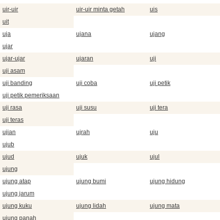
uir-uir
uir-uir minta getah
uis
uit
uja
ujana
ujang
ujar
ujar-ujar
ujaran
uji
uji asam
uji banding
uji coba
uji petik
uji petik pemeriksaan
uji rasa
uji susu
uji tera
uji teras
ujian
ujrah
uju
ujub
ujud
ujuk
ujul
ujung
ujung atap
ujung bumi
ujung hidung
ujung jarum
ujung kuku
ujung lidah
ujung mata
ujung panah