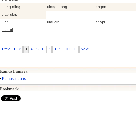
ulang-aling
ulang-ulang
ulangan
ulap-ulap
ular
ular air
ular api
ular ari
Prev
1
2
3
4
5
6
7
8
9
10
11
Next
Kamus Lainnya
•
Kamus Inggris
Bookmark