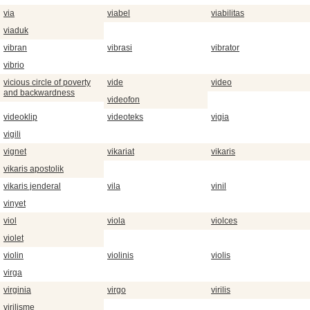
via
viabel
viabilitas
viaduk
vibran
vibrasi
vibrator
vibrio
vicious circle of poverty
vide
video
and backwardness
videofon
videoklip
videoteks
vigia
vigili
vignet
vikariat
vikaris
vikaris apostolik
vikaris jenderal
vila
vinil
vinyet
viol
viola
violces
violet
violin
violinis
violis
virga
virginia
virgo
virilis
virilisme