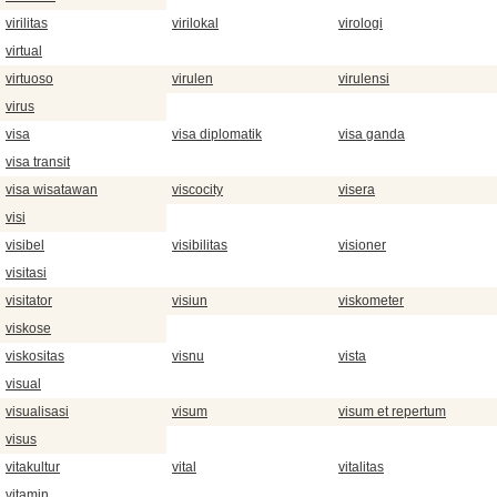
virilitas
virilokal
virologi
virtual
virtuoso
virulen
virulensi
virus
visa
visa diplomatik
visa ganda
visa transit
visa wisatawan
viscocity
visera
visi
visibel
visibilitas
visioner
visitasi
visitator
visiun
viskometer
viskose
viskositas
visnu
vista
visual
visualisasi
visum
visum et repertum
visus
vitakultur
vital
vitalitas
vitamin