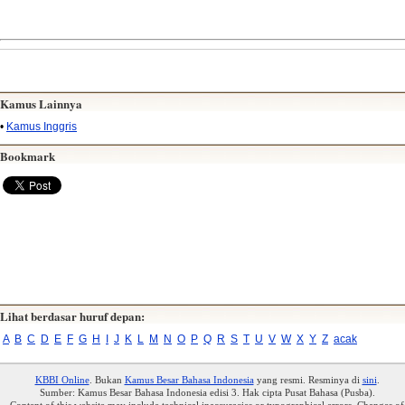
Kamus Lainnya
•
Kamus Inggris
Bookmark
Lihat berdasar huruf depan:
A
B
C
D
E
F
G
H
I
J
K
L
M
N
O
P
Q
R
S
T
U
V
W
X
Y
Z
acak
KBBI Online
. Bukan
Kamus Besar Bahasa Indonesia
yang resmi. Resminya di
sini
.
Sumber: Kamus Besar Bahasa Indonesia edisi 3. Hak cipta Pusat Bahasa (Pusba).