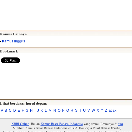
Kamus Lainnya
•
Kamus Inggris
Bookmark
Lihat berdasar huruf depan:
A
B
C
D
E
F
G
H
I
J
K
L
M
N
O
P
Q
R
S
T
U
V
W
X
Y
Z
acak
KBBI Online
. Bukan
Kamus Besar Bahasa Indonesia
yang resmi. Resminya di
sini
.
Sumber: Kamus Besar Bahasa Indonesia edisi 3. Hak cipta Pusat Bahasa (Pusba).