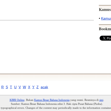
Kamus
•
Kamus
Bookm
R
S
T
U
V
W
X
Y
Z
acak
KBBI Online
. Bukan
Kamus Besar Bahasa Indonesia
yang resmi. Resminya di
sini
.
Sumber: Kamus Besar Bahasa Indonesia edisi 3. Hak cipta Pusat Bahasa (Pusba).
r typographical errors. Changes of the content may periodically made to the information containe