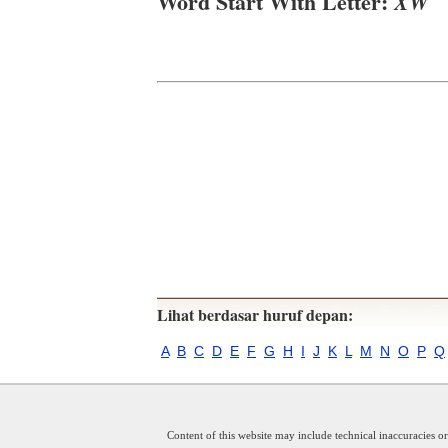
Word Start With Letter:
XW
Lihat berdasar huruf depan:
A
B
C
D
E
F
G
H
I
J
K
L
M
N
O
P
Q
Content of this website may include technical inaccuracies o