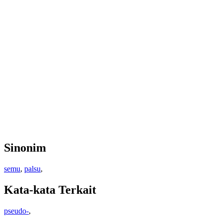
Sinonim
semu
,
palsu
,
Kata-kata Terkait
pseudo-
,