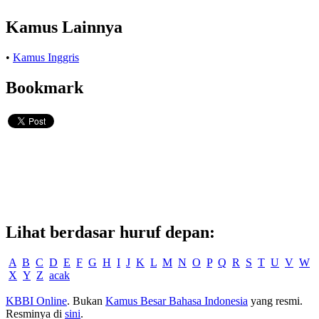
Kamus Lainnya
•
Kamus Inggris
Bookmark
Lihat berdasar huruf depan:
A
B
C
D
E
F
G
H
I
J
K
L
M
N
O
P
Q
R
S
T
U
V
W
X
Y
Z
acak
KBBI Online
. Bukan
Kamus Besar Bahasa Indonesia
yang resmi.
Resminya di
sini
.