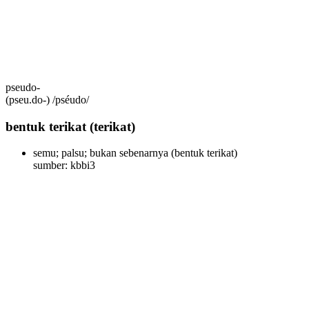
pseudo-
(pseu.do-) /pséudo/
bentuk terikat
(terikat)
semu; palsu; bukan sebenarnya
(bentuk terikat)
sumber: kbbi3