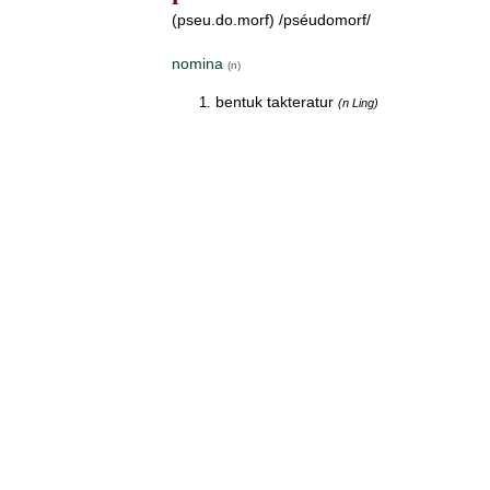
(pseu.do.morf) /pséudomorf/
nomina
(n)
bentuk takteratur
(n Ling)