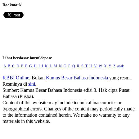
Bookmark
Lihat berdasar huruf depan:
A
B
C
D
E
F
G
H
I
J
K
L
M
N
O
P
Q
R
S
T
U
V
W
X
Y
Z
acak
KBBI Online
. Bukan
Kamus Besar Bahasa Indonesia
yang resmi.
Resminya di
sini
.
Sumber: Kamus Besar Bahasa Indonesia edisi 3. Hak cipta Pusat
Bahasa (Pusba).
Content of this website may include technical inaccuracies or
typographical errors. Changes of the content may periodically made
to the information contained herein. We make no warranty to any
materials in this website.