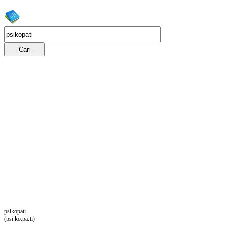
psikopati
(psi.ko.pa.ti)