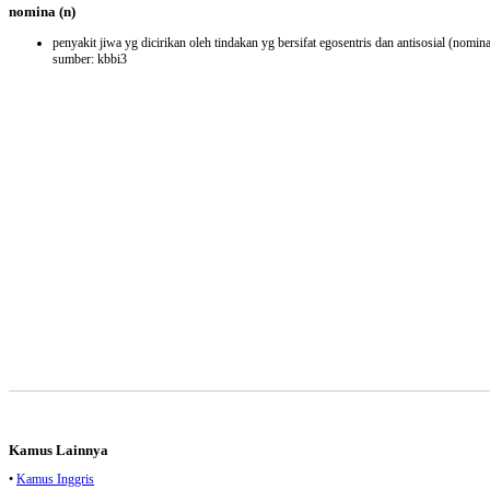
nomina
(n)
penyakit jiwa yg dicirikan oleh tindakan yg bersifat egosentris dan antisosial
(nomina
sumber: kbbi3
Kamus Lainnya
•
Kamus Inggris