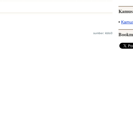
Kamus
•
Kamus
Bookm
sumber: kbbi3