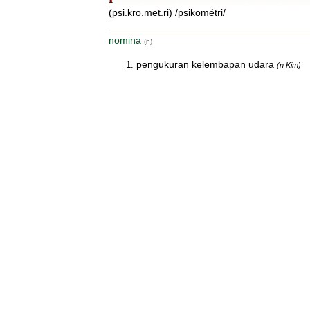
(psi.kro.met.ri) /psikométri/
nomina
(n)
pengukuran kelembapan udara
(n Kim)