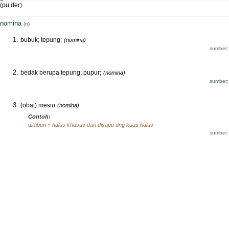
(pu.der)
nomina
(n)
bubuk; tepung;
(nomina)
sumber:
bedak berupa tepung; pupur;
(nomina)
sumber:
(obat) mesiu
(nomina)
Contoh:
ditaburi ~ halus khusus dan disapu dng kuas halus
sumber: