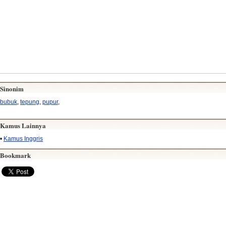
Sinonim
bubuk
,
tepung
,
pupur
,
Kamus Lainnya
•
Kamus Inggris
Bookmark