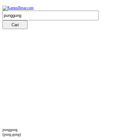
punggung
(pung.gung)