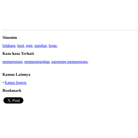
Sinonim
belakang
,
burit
,
gigir
,
pungkur
,
hujan
,
Kata-kata Terkait
memunggung
,
memunggungkan
,
punggung-memunggung
,
Kamus Lainnya
•
Kamus Inggris
Bookmark