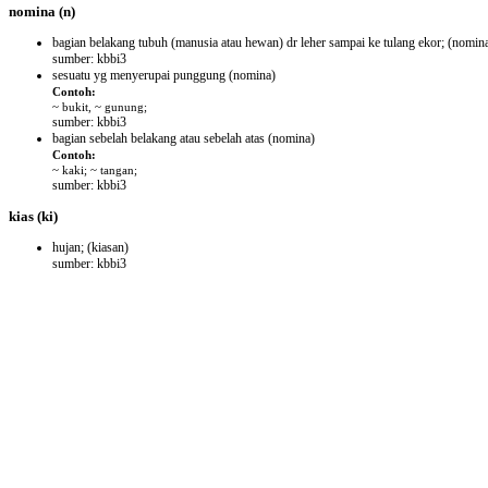
nomina
(n)
bagian belakang tubuh (manusia atau hewan) dr leher sampai ke tulang ekor;
(nomin
sumber: kbbi3
sesuatu yg menyerupai punggung
(nomina)
Contoh:
~ bukit, ~ gunung;
sumber: kbbi3
bagian sebelah belakang atau sebelah atas
(nomina)
Contoh:
~ kaki; ~ tangan;
sumber: kbbi3
kias
(ki)
hujan;
(kiasan)
sumber: kbbi3