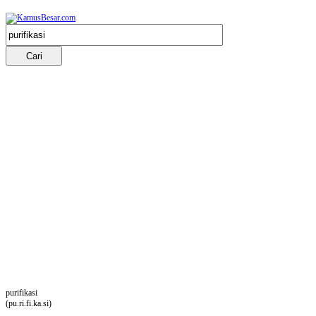
purifikasi
(pu.ri.fi.ka.si)