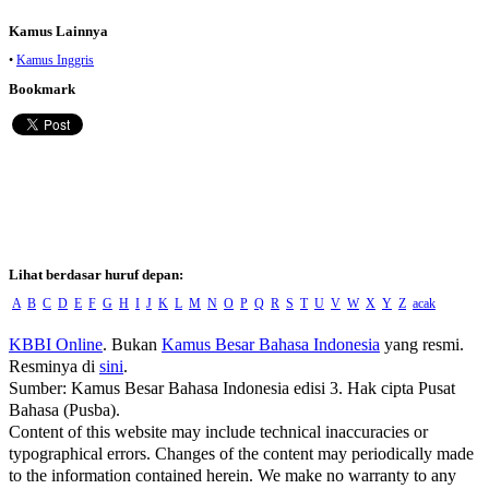
Kamus Lainnya
•
Kamus Inggris
Bookmark
Lihat berdasar huruf depan:
A
B
C
D
E
F
G
H
I
J
K
L
M
N
O
P
Q
R
S
T
U
V
W
X
Y
Z
acak
KBBI Online
. Bukan
Kamus Besar Bahasa Indonesia
yang resmi.
Resminya di
sini
.
Sumber: Kamus Besar Bahasa Indonesia edisi 3. Hak cipta Pusat
Bahasa (Pusba).
Content of this website may include technical inaccuracies or
typographical errors. Changes of the content may periodically made
to the information contained herein. We make no warranty to any