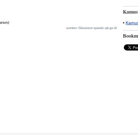
Kamus
•
Kamus
arium)
sumber: Glosarium syariah.ojk.go.id
Bookm