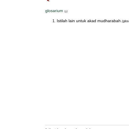
glosarium
(g)
Istilah lain untuk akad mudharabah
(glos