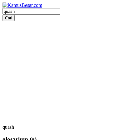
quash
glosarium
(g)