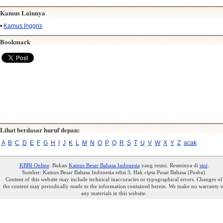
Kamus Lainnya
•
Kamus Inggris
Bookmark
Lihat berdasar huruf depan:
A
B
C
D
E
F
G
H
I
J
K
L
M
N
O
P
Q
R
S
T
U
V
W
X
Y
Z
acak
KBBI Online
. Bukan
Kamus Besar Bahasa Indonesia
yang resmi. Resminya di
sini
.
Sumber: Kamus Besar Bahasa Indonesia edisi 3. Hak cipta Pusat Bahasa (Pusba).
Content of this website may include technical inaccuracies or typographical errors. Changes of
the content may periodically made to the information contained herein. We make no warranty t
any materials in this website.